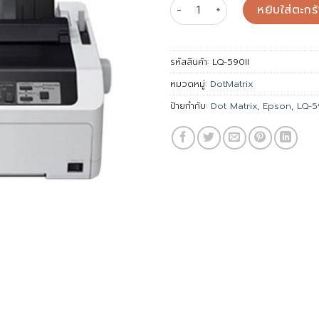
จำนวน P/T EPSON LQ-590II M
฿22,42
หยิบใส่ตะกร้
รหัสสินค้า:
LQ-590II
หมวดหมู่:
DotMatrix
ป้ายกำกับ:
Dot Matrix
,
Epson
,
LQ-5