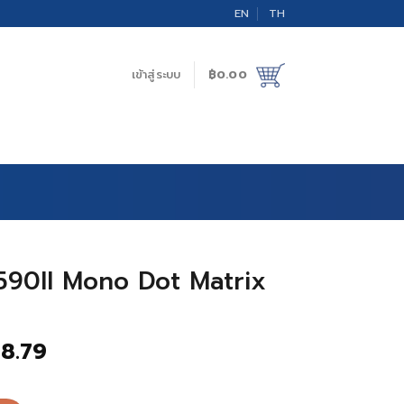
EN
TH
เข้าสู่ระบบ
฿
0.00
90II Mono Dot Matrix
al
Current
88.79
price
is: