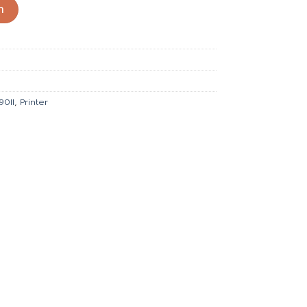
ono Dot Matrix (LQ-590II) ชิ้น
9.91.
฿21,588.79.
า
90II
,
Printer