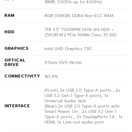
18MB, 3.0GHz up to 4.6GHz)
RAM
8GB (1X8GB) DDR4 Non-ECC RAM
1TB 3.5″ 7200RPM SATA-6G HDD +
HDD
256GB M.2 PCIe NVMe Class 35 SSD
GRAPHICS
Intel UHD Graphics 730
OPTICAL
9.5mm DVD-Writer
DRIVE
CONNECTIVITY
WLAN
(Front) 2x USB 2.0 Type-A ports , 2x
USB 3.2 Gen 1 Type-A ports, 1x
Universal Audio Jack
INTERFACE
(Rear) 2x USB 2.0 Type-A ports with
Smart Power On , 2x USB 3.2 Gen 1
Type-A ports , 2x DisplayPorts 1.4 , 1x
HDMI, 1x Line-out audio port