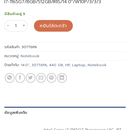
I7-1165G7/8GB/512GB/IRIS/14.0″/W10P/3/3/3
มีสินค้าอยู่ 5
จำนวน NB HP ProBook 440 G8-7T6TU (307T6PA) ชิ้น
หยิบใส่ตะกร้า
รหัสสินค้า:
307T6PA
หมวดหมู่:
Notebook
ป้ายกำกับ:
14.0"
,
307T6PA
,
440 G8
,
HP
,
Laptop
,
Notebook
ข้อมูลเพิ่มเติม
Intel Core i7-1165G7 Processor (4C, 8T,