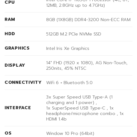
CPU
12MB, 2.8GHz up to 4.7GHz)
RAM
8GB (1X8GB) DDR4-3200 Non-ECC RAM
HDD
512GB M.2 PCIe NVMe SSD
GRAPHICS
Intel Iris Xe Graphics
14″ FHD (1920 x 1080), AG Non-Touch,
DISPLAY
250nits, 45% NTSC
CONNECTIVITY
WiFi 6 + Bluetooth 5.0
3x Super Speed USB Type-A (1
charging and 1 power) ,
INTERFACE
1x SuperSpeed USB Type-C , 1x
headphone/microphone combo , 1x
HDMI 1.4b
OS
Window 10 Pro (64bit)