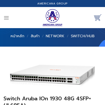
Skip
AMERICANA GROUP
to
content
หน้าหลัก
/
สินค้า
/
NETWORK
/
SWITCH/HUB
Switch Aruba IOn 1930 48G 4SFP+