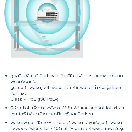
ชุดสวิตช์อีเธอรืเน็ต Layer 2+ ที่มีการจัดการ อย่างชาญฉลาด
พร้อมใช้งานในฦ
รูปแบบ 8 พอร์ต, 24 พอร์ต และ 48 พอร์ต สําหรับรุ่นที่ไม่ใช่
PoE และ
Class 4 PoE (เช่น PoE+)
มีช่อง PoE เพื่อจ่ายพลังงานให้กับ AP และ อุปกรณ์ IoT ต่างๆ
เช่น ไอพีโฟน กล้องวงจรปิด หรือลูกบิดประตู
พอร์ตไฟเบอร์ 1G SFP จำนวน 2 พอร์ต เฉพาะในรุ่น 8 พอร์ต
และพอร์ตไฟเบอร์ 1G / 10G SFP+ จํานวน 4พอร์ต เฉพาะในรุ่น