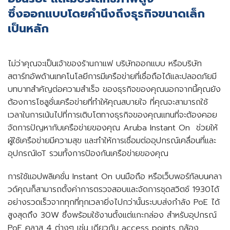
ซึ่งออกแบบโดยคํานึงถึงธุรกิจขนาดเล็ก
เป็นหลัก
ไม่ว่าคุณจะเป็นเจ้าของร้านกาแฟ บริษัทออกแบบ หรือบริษัท
สตาร์ทอัพด้านเทคโนโลยีการมีเครือข่ายที่เชื่อถือได้และปลอดภัยมี
บทบาทสําคัญต่อความสําเร็จ ของธุรกิจของคุณนอกจากนี้คุณยัง
ต้องการโซลูชั่นเครือข่ายที่ทําให้คุณสบายใจ ที่คุณจะสามารถใช้
เวลาในการเน้นไปที่การเติบโตทางธุรกิจของคุณแทนที่จะต้องคอย
จัดการปัญหากับเครือข่ายของคุณ Aruba Instant On ช่วยให้
ผู้ใช้เครือข่ายมีความสุข และทําให้การเชื่อมต่ออุปกรณ์เคลื่อนที่และ
อุปกรณ์IoT รวมทั้งการป้องกันเครือข่ายของคุณ
การใช้แอปพลิเคชั่น Instant On บนมือถือ หรือเว็บพอร์ทัลบนคลา
วด์คุณก็สามารถตั้งค่าการตรวจสอบและจัดการชุดสวิตช์ 1930ได้
อย่างรวดเร็วจากทุกที่ทุกเวลายิ่งไปกว่านั้นระบบส่งกําลัง PoE ได้
สูงสุดถึง 30W ซึ่งพร้อมใช้งานตั้งแต่แกะกล่อง สําหรับอุปกรณ์
PoE คลาส 4 ต่างๆ เช่น เดียวกับ access points กล้อง