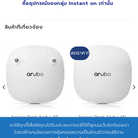
ซื้ออุปกรณ์ของกลุ่ม Instant on เท่านั้น
สินค้าที่เกี่ยวข้อง
ลดราคา!
Access Point Aruba AP-
Access Point Aruba AP-
504 (RW) Unified
505 (RW) Unified
เราใช้คุกกี้เพื่อให้คุณได้รับประสบการณ์ที่ดีที่สุดบนเว็บไซต์ของเรา
(R2H22A)
(R2H28A)
โปรดศึกษานโยบายการคุ้มครองความเป็นส่วนตัวก่อนใช้งาน
Original
Curr
฿
17,000.00
฿
27,100.00
฿
21,900.00
price
pric