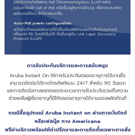
รองรับการจ่ายไฟผ่าน PoE ได้หลากหลายรูปแบบ (LLDP-MED
แบบอัตโนมัติ call of PoE หรือขึ้นอยู่กับการใช้งาน) เพื่อการประหยัด
พลังงานที่มีประสิทธิภาพมากขึ้น
Auto-PoE power configuration
สวิตช์จะกําหนดพลังงานที่จําเป็นต้องใช้ให้กับพอร์ตสําหรับอุปกรณ์
เชื่อมต่อ PD โดยอัตโนมัติ ซึ่งขึ้นอยู่กับ Link Layer Discovery
Protocol (LLDP)
การรับประกันบริการและการสนับสนุน
Aruba Instant On ให้การรับประกันตลอดอายุการใช้งานซึ่ง
สามารถติดต่อได้ทางโทรศัพท์แบบ 24/7 สําหรับ 90 วันแรก
และการติดต่อทางแชทตลอดระยะเวลาการรับประกันรวมถึงความ
ช่วยเหลือผู้เชี่ยวชาญก็มีให้ตลอดอายุการใช้งานของผลิตภัณฑ์
กรณีซื้ออุปกรณ์ Aruba Instant on ผ่านทางเว็บไซต์
หรือเฟสบุ๊ค ทาง Americana
ฟรีค่าบริการพร้อมให้คำปรึกษาและการติดตั้งเฉพาะการสั่ง