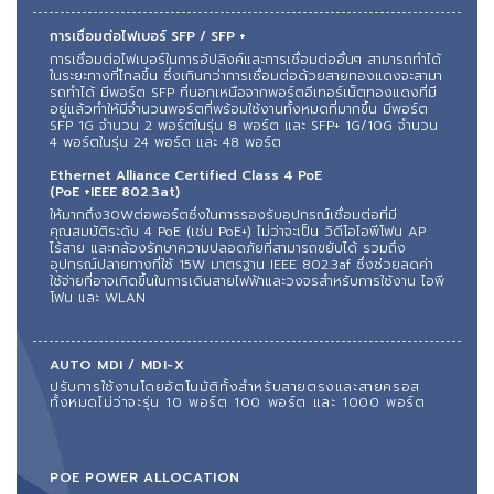
การเชื่อมต่อไฟเบอร์ SFP / SFP +
การเชื่อมต่อไฟเบอร์ในการอัปลิงค์และการเชื่อมต่ออื่นๆ สามารถทําได้
ในระยะทางที่ไกลขึ้น ซึ่งเกินกว่าการเชื่อมต่อด้วยสายทองแดง
จะสามา
รถทําได้ มีพอร์ต SFP ที่นอกเหนือจากพอร์ตอีเทอร์เน็ตทองแดงที่มี
อยู่แล้วทําให้มีจํานวนพอร์ตที่พร้อมใช้งานทั้งหมดที่มากขึ้น มีพอร์ต
SFP 1G จํานวน 2 พอร์ตในรุ่น 8 พอร์ต และ SFP+ 1G/10G จํานวน
4 พอร์ตในรุ่น 24 พอร์ต และ 48 พอร์ตㅤㅤㅤㅤㅤㅤㅤㅤㅤㅤㅤㅤㅤㅤㅤㅤㅤㅤㅤ
Ethernet Alliance Certified Class 4 PoE
(PoE +IEEE 802.3at)
ให้มากถึง30Wต่อพอร์ตซึ่งในการรองรับอุปกรณ์เชื่อมต่อที่มี
คุณสมบัติระดับ 4 PoE (เช่น PoE+) ไม่ว่าจะเป็น วิดีโอไอพีโฟน AP
ไร้สาย และกล้องรักษาความปลอดภัยที่สามารถขยับได้ รวมถึง
อุปกรณ์ปลายทางที่ใช้ 15W มาตรฐาน IEEE 802.3af ซึ่งช่วยลดค่า
ใช้จ่ายที่อาจเกิดขึ้นในการเดินสายไฟฟ้าและวงจรสําหรับการใช้งาน ไอพี
โฟน และ WLANㅤㅤ
AUTO MDI / MDI-X
ปรับการใช้งานโดยอัตโนมัติทั้งสําหรับสายตรงและสายครอส
ทั้งหมดไม่ว่าจะรุ่น 10 พอร์ต 100 พอร์ต และ 1000 พอร์ต
POE POWER ALLOCATION