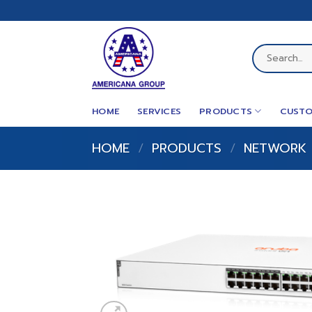
Skip
to
content
Search
for:
HOME
SERVICES
PRODUCTS
CUSTO
HOME
/
PRODUCTS
/
NETWORK