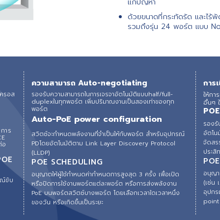
แก้ปัญหา
ด้วยขนาดที่กระทัดรัด และไร้
รวมถึงรุ่น 24 พอร์ต แบบ Non
ความสามารถ Auto-negotiating
การเ
บครอส
รองรับความสามารถในการเจรจาอัตโนมัติแบบhalf/full-
ให้กา
duplexในทุกพอร์ต เพิ่มปริมาณงานเป็นสองเท่าของทุก
อื่นๆ
4
พอร์ตㅤ
POE
Auto-PoE power configuration
รองรั
บการ
อัตโน
สวิตซ์จะกำหนดพลังงานที่จำเป็นให้กับพอร์ต สำหรับอุปกรณ์
CE
จัดสร
PDโดยอัตโนมัติตาม Link Layer Discovery Protocol
ต่อ
ประสิท
(LLDP)ㅤㅤㅤㅤㅤㅤㅤㅤㅤㅤㅤㅤ
POE
POE
POE SCHEDULING
อนุญาต
อนุญาตให้ผู้ใช้กำหนดค่ากำหนดการสูงสุด 3 ครั้ง เพื่อเปิด
ณ์ขับ
(เช่น 
หรือปิดการใช้งานพอร์ตแต่ละพอร์ต หรือการส่งพลังงาน
อุปกร
PoE บนพอร์ตสวิตซ์บางพอร์ต โดยเลือกเวลาใดเวลาหนึ่ง
point 
ของวัน หรือเกิดขึ้นเป็นระยะ