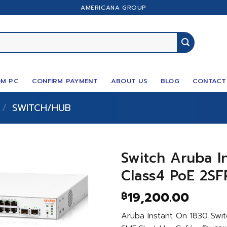
AMERICANA GROUP
M PC
CONFIRM PAYMENT
ABOUT US
BLOG
CONTACT
/
SWITCH/HUB
Switch Aruba I
Class4 PoE 2SF
19,200.00
฿
Aruba Instant On 1830 Switc