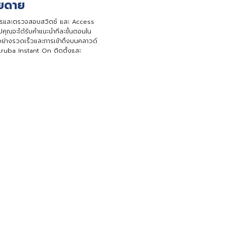
ายดาย
การและตรวจสอบสวิตช์ และ Access
จะได้รับคําแนะนําทีละขั้นตอนใน
้อย่างรวดเร็วและการเข้าถึงบนคลาวด์
 Aruba Instant On ติดตั้งและ