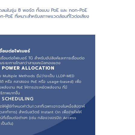
พัดลมในรุ่น 8 พอร์ต ทั้งแบบ PoE และ non-PoE
-PoE ที่เหมาะสำหรับสภาพแวดล้อมที่ไวต่อเสียง
ชื่อมต่อไฟเบอร์
รเชื่อมต่อไฟเบอร์ 1G สำหรับอัปลิงค์และการเชื่อมต่อ
 ในระยะทางไกลกว่าสายเคเบิลทองแดงㅤ
 POWER ALLOCATION
บ Multiple Methods (ไม่ว่าจะเป็น LLDP-MED
มัติ หรือ คลาสของ PoE หรือ usage-based) เพื่อ
รพลังงาน PoE ให้การประหยัดพลังงาน ที่มี
ธิภาพมากขึ้นㅤ
 SCHEDULING
ให้ผู้ใช้กำหนดค่าวัน/เวลาที่เฉพาะเจาะจงในหนึ่งสัปดาห์
เวลาทำการ) สำหรับสวิตซ์ Instant On เพื่อจ่ายไฟให้
ณ์ที่เชื่อมต่อต่างๆ (เช่น กล้องวงจรปิด Access
เป็นต้น)