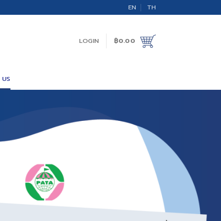
EN
TH
LOGIN
฿
0.00
 US