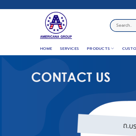
Skip
to
content
Search
for:
HOME
SERVICES
PRODUCTS
CUSTO