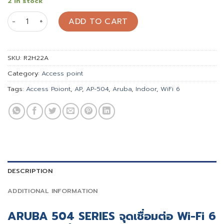
2 in stock
Access Point Aruba AP-504 (RW) Unified (R2H22A) quant
ADD TO CART
SKU:
R2H22A
Category:
Access point
Tags:
Access Poiont
,
AP
,
AP-504
,
Aruba
,
Indoor
,
WiFi 6
DESCRIPTION
ADDITIONAL INFORMATION
ARUBA 504 SERIES จุดเชื่อมต่อ Wi-Fi 6