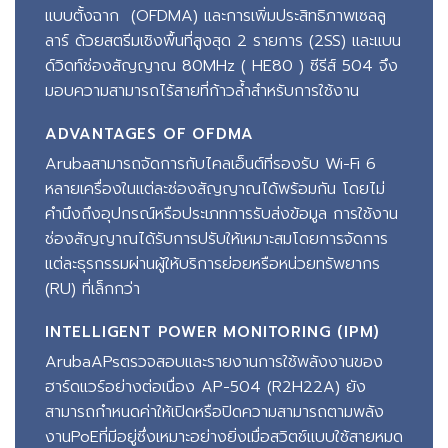
แบบตั้งฉาก (OFDMA) และการเพิ่มประสิทธิภาพเซลลู
ลาร์ ด้วยสตรีมเชิงพื้นที่สูงสุด 2 รายการ (2SS) และแบน
ด์วิดท์ช่องสัญญาณ 80MHz ( HE80 ) ซีรีส์ 504 จึง
มอบความสามารถไร้สายที่ก้าวล้ำสำหรับการใช้งาน
ADVANTAGES OF OFDMA
Arubaสามารถจัดการกับไคลเอ็นต์ที่รองรับ Wi-Fi 6
หลายเครื่องในแต่ละช่องสัญญาณได้พร้อมกัน โดยไม่
คำนึงถึงอุปกรณ์หรือประเภทการรับส่งข้อมูล การใช้งาน
ช่องสัญญาณได้รับการปรับให้เหมาะสมโดยการจัดการ
แต่ละธุรกรรมผ่านผู้ให้บริการย่อยหรือหน่วยทรัพยากร
(RU) ที่เล็กกว่า
INTELLIGENT POWER MONITORING (IPM)
ArubaAPsตรวจสอบและรายงานการใช้พลังงานของ
ฮาร์ดแวร์อย่างต่อเนื่อง AP-504 (R2H22A) ยัง
สามารถกำหนดค่าให้เปิดหรือปิดความสามารถตามพลัง
งานPoEที่มีอยู่ซึ่งเหมาะอย่างยิ่งเมื่อสวิตช์แบบใช้สายหมด