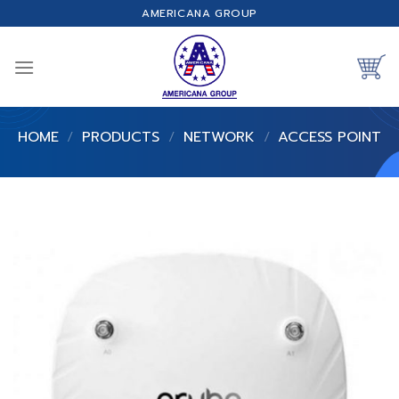
Skip
AMERICANA GROUP
to
content
HOME
/
PRODUCTS
/
NETWORK
/
ACCESS POINT